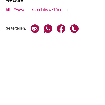
Website
http://www.uni-kassel.de/wz1/momo
Seite über E-Mail teilen
Seite über WhatsApp teilen (exte
Seite über Facebook teil
Adresse der Sei
Seite teilen: