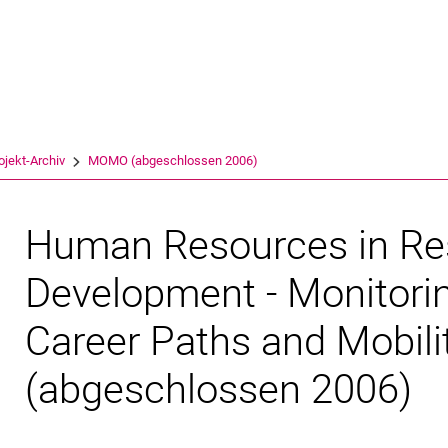
Springe direkt zu: Inhalt
Springe direkt zu: Suche
Springe direkt zu: Hauptnav
Suchmas
ojekt-Archiv
MOMO (abgeschlossen 2006)
Human Resources in Re
Development - Monitori
Career Paths and Mobil
(abgeschlossen 2006)