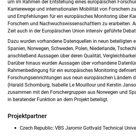
um im Rahmen der Entstehung eines europäischen Forschung
Karrierewege und internationalen Mobilität von Forschern zu
und Empfehlungen für ein europäisches Monitoring über Kar
Forschern und Nachwuchswissenschaftlern zu erarbeiten. An
Zeit auch in der Europäischen Union intensiv geführte Debatt
Dazu wurden vorhandene Datenquellen in neun beteiligten eu
Spanien, Norwegen, Schweden, Polen, Niederlande, Tschech
anschließend Aussagen über deren Qualität, Vergleichbarkeit
Darüber hinaus wurden Aussagen über vorhandene Datenlü
Rahmenbedingung für ein europäisches Monitoring definier
Forschungseinrichtungen aus neun europäischen Ländern 
(Harald Schomburg, Isabelle Le Mouillour und Kerstin Janson
zusammen mit den Forschergruppen aus Norwegen und Spanie
in beratender Funktion an dem Projekt beteiligt.
Projektpartner
Czech Republic: VBS Jaromir Gottvald Technical Unive