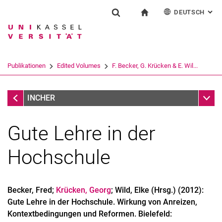
DEUTSCH
: AL
Springe direkt zu: Inhalt
Springe direkt zu: Suche
Springe direkt zu: Hauptnav
zur Startseite
Forschung
Suchformular
Suchbegriff
English
Suchmaschine
Publikationen
Edited Volumes
F. Becker, G. Krücken & E. Wil...
Suchen (öffnet externen Link in einem 
Edited Volumes
Unter
INCHER
Gute Lehre in der
Hochschule
Becker, Fred;
Krücken, Georg
; Wild, Elke (Hrsg.) (2012):
Gute Lehre in der Hochschule. Wirkung von Anreizen,
Kontextbedingungen und Reformen. Bielefeld: