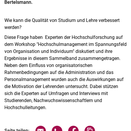
Bertelsmann.
Wie kann die Qualität von Studium und Lehre verbessert
werden?
Diese Frage haben Experten der Hochschulforschung auf
dem Workshop "Hochschulmanagement im Spannungsfeld
von Organisation und Individuum" diskutiert und ihre
Ergebnisse in diesem Sammelband zusammengetragen.
Neben dem Einfluss von organisatorischen
Rahmenbedingungen auf die Administration und das
Personalmanagement wurden auch die Auswirkungen auf
die Motivation der Lehrenden untersucht. Dabei stützen
Journal articles
sich die Experten auf Umfragen und Interviews mit
Monographs & Editorials
Studierenden, Nachwuchswissenschaftlern und
Edited Volumes
Hochschulleitungen.
P. Pasternack, G.Reinmann; C.Schneijderberg (Hg.) (2025):
Hochschulforschung. Forschung über Hochschule und
Wissenschaft.
Seite über E-Mail teilen
Seite über WhatsApp teilen (exter
Seite über Facebook teile
Adresse der Seite
Seite teilen:
Konsortium BuWiK (Hg.) (2025): Bundesbericht