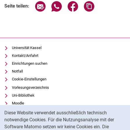
Seite über E-Mail teilen
Seite über WhatsApp teilen (exter
Seite über Facebook teile
Adresse der Seite
Seite teilen:
Universität Kassel
Kontakt/Anfahrt
Einrichtungen suchen
Notfall
Cookie-Einstellungen
Vorlesungsverzeichnis
Uni-Bibliothek
Moodle
Cookie-Hinweis
Panopto
Diese Website verwendet ausschließlich technisch
notwendige Cookies. Für die Nutzungsanalyse mit der
Datenschutz
Software Matomo setzen wir keine Cookies ein. Die
Barrierefreiheit