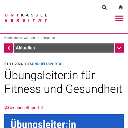
Springe direkt zu: Inhalt
Springe direkt zu: Suche
Springe direkt zu: Hauptnav
zu
Suchformul
Suchbegriff
Navig
Suchmaschine
Hochschulverwaltung
Aktuelles
Aktuelles
Unter
Aktuelles
Suchen (öffnet externen Link in einem 
21.11.2024 |
GESUNDHEITSPORTAL
Übungsleiter:in für
Fitness und Gesundheit
@Gesundheitsportal