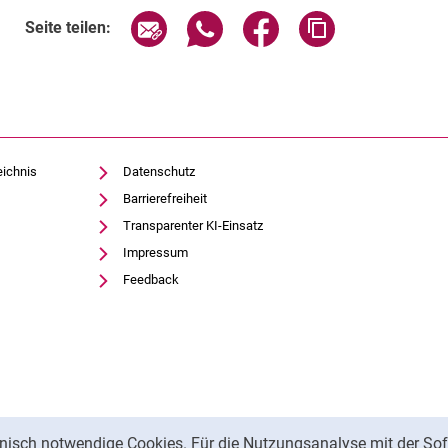
Seite über E-Mail teilen
Seite über WhatsApp teilen (exte
Seite über Facebook teil
Adresse der Sei
Seite teilen:
eichnis
Datenschutz
Barrierefreiheit
Transparenter KI-Einsatz
Impressum
Management
Feedback
nisch notwendige Cookies. Für die Nutzungsanalyse mit der Sof