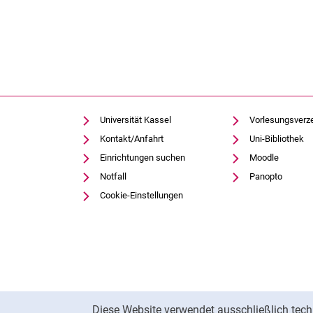
Hochschulentwicklung
Gleichstellung, Familiengerechtigkeit und Diversity
Gesundheitsportal
Personal- und Organisationsentwicklung
Personal und Organisation ⚿
Qualitätsmanagement
Universität Kassel
Vorlesungsverz
Rechtsfragen
Kontakt/Anfahrt
Uni-Bibliothek
Technik und Infrastruktur
Einrichtungen suchen
Moodle
Toolbox für Öffentlichkeitsarbeit
Notfall
Panopto
Toolbox Studierendenmarketing und Student-Life-Cycle-
Cookie-Einstellungen
Sicherheit auf dem Campus
Cookie-Hinweis
Diese Website verwendet ausschließlich tech