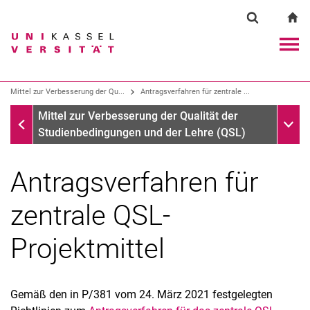
Springe direkt zu: Inhalt
Springe direkt zu: Suche
Springe direkt zu: Hauptnav
zu
Suchformul
Suchbegriff
Navig
Suchmaschine
Mittel zur Verbesserung der Qu...
Antragsverfahren für zentrale ...
Mittel zur Verbesserung der Qualität der Studienbedingun
Unter
Mittel zur Verbesserung der Qualität der
Suchen (öffnet externen Link in einem 
Studienbedingungen und der Lehre (QSL)
Antragsverfahren für
zentrale QSL-
Projektmittel
Gemäß den in P/381 vom 24. März 2021 festgelegten