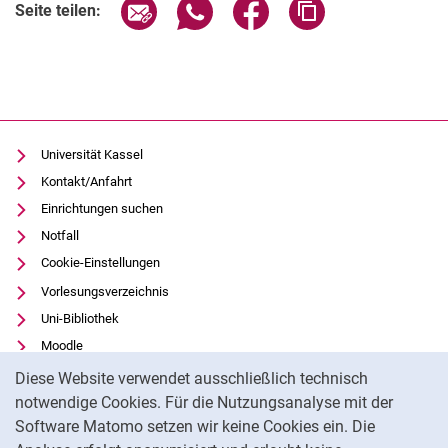
Seite über E-Mail teilen
Seite über WhatsApp teilen (exter
Seite über Facebook teile
Adresse der Seite
Seite teilen:
Universität Kassel
Kontakt/Anfahrt
Einrichtungen suchen
Notfall
Cookie-Einstellungen
Vorlesungsverzeichnis
Uni-Bibliothek
Moodle
Cookie-Hinweis
Panopto
Diese Website verwendet ausschließlich technisch
notwendige Cookies. Für die Nutzungsanalyse mit der
Datenschutz
Software Matomo setzen wir keine Cookies ein. Die
Barrierefreiheit