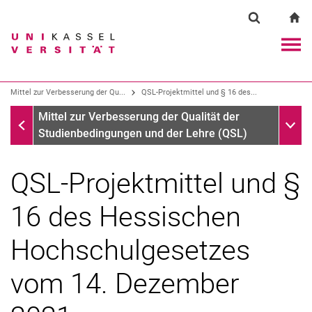
Springe direkt zu: Inhalt
Springe direkt zu: Suche
Springe direkt zu: Hauptnav
zu
Suchformul
Suchbegriff
Navig
Suchmaschine
Mittel zur Verbesserung der Qu...
QSL-Projektmittel und § 16 des...
Mittel zur Verbesserung der Qualität der Studienbedingun
Unter
Mittel zur Verbesserung der Qualität der
Suchen (öffnet externen Link in einem 
Studienbedingungen und der Lehre (QSL)
QSL-Projektmittel und §
16 des Hessischen
Hochschulgesetzes
vom 14. Dezember