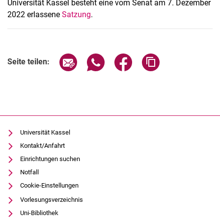
Universität Kassel besteht eine vom Senat am 7. Dezember
2022 erlassene
Satzung
.
Seite über E-Mail teilen
Seite über WhatsApp teilen (exter
Seite über Facebook teile
Adresse der Seite
Seite teilen:
Universität Kassel
Kontakt/Anfahrt
Einrichtungen suchen
Notfall
Cookie-Einstellungen
Vorlesungsverzeichnis
Uni-Bibliothek