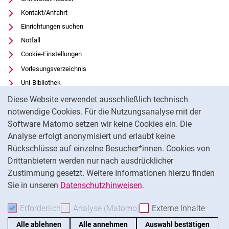
Kontakt/Anfahrt
Einrichtungen suchen
Notfall
Cookie-Einstellungen
Vorlesungsverzeichnis
Uni-Bibliothek
Cookie-Hinweis
Moodle
Diese Website verwendet ausschließlich technisch
Panopto
notwendige Cookies. Für die Nutzungsanalyse mit der
Software Matomo setzen wir keine Cookies ein. Die
Datenschutz
Analyse erfolgt anonymisiert und erlaubt keine
Barrierefreiheit
Rückschlüsse auf einzelne Besucher*innen. Cookies von
Impressum
Drittanbietern werden nur nach ausdrücklicher
Feedback
Zustimmung gesetzt. Weitere Informationen hierzu finden
Sie in unseren
Datenschutzhinweisen
.
Na
Erforderlich
Erforderliche Cookies akzeptieren
Analyse (Matomo)
Analyse-Cookies akzepti
Externe Inhalte
: Exte
Alle ablehnen
Alle annehmen
Auswahl bestätigen