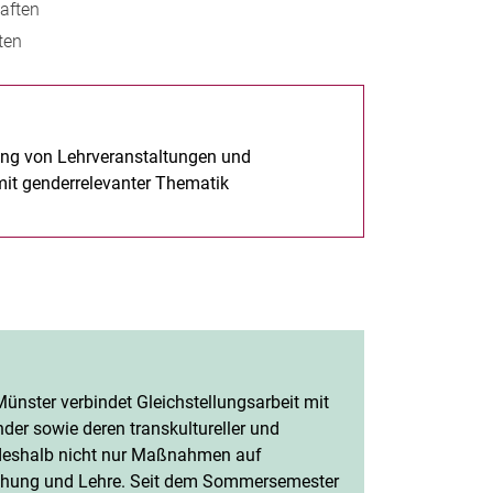
aften
Stichwortverzeichnis
ten
Wichtige Telefonnummern
Zentrale IT-Tools
ng von Lehrveranstaltungen und
mit genderrelevanter Thematik
ünster verbindet Gleichstellungsarbeit mit
nder sowie deren transkultureller und
nt deshalb nicht nur Maßnahmen auf
schung und Lehre. Seit dem Sommersemester