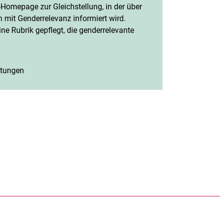
-Homepage zur Gleichstellung, in der über
 mit Genderrelevanz informiert wird.
ne Rubrik gepflegt, die genderrelevante
ltungen
(öffnet neues Fenster)
teilen (externer Link, öffnet neues Fenster)
acebook teilen (externer Link, öffnet neues Fenster)
sse der Seite kopieren