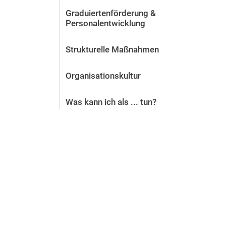
Hochschulentwicklung
Graduiertenförderung &
Gleichstellung, Familiengerechtigkeit und Diversity
Personalentwicklung
Gesundheitsportal
Personal- und Organisationsentwicklung
Strukturelle Maßnahmen
Personal und Organisation ⚿
Organisationskultur
Qualitätsmanagement
Rechtsfragen
Was kann ich als ... tun?
Technik und Infrastruktur
Toolbox für Öffentlichkeitsarbeit
Toolbox Studierendenmarketing und Student-Life-Cycle-
Sicherheit auf dem Campus