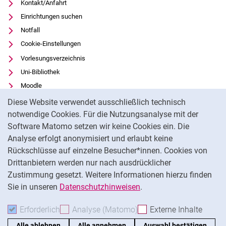
Kontakt/Anfahrt
Einrichtungen suchen
Notfall
Cookie-Einstellungen
Vorlesungsverzeichnis
Uni-Bibliothek
Moodle
Cookie-Hinweis
Panopto
Diese Website verwendet ausschließlich technisch
notwendige Cookies. Für die Nutzungsanalyse mit der
Datenschutz
Software Matomo setzen wir keine Cookies ein. Die
Barrierefreiheit
Analyse erfolgt anonymisiert und erlaubt keine
Transparenter KI-Einsatz
Rückschlüsse auf einzelne Besucher*innen. Cookies von
Impressum
Drittanbietern werden nur nach ausdrücklicher
Feedback
Zustimmung gesetzt. Weitere Informationen hierzu finden
Sie in unseren
Datenschutzhinweisen
.
Na
Erforderlich
Erforderliche Cookies akzeptieren
Analyse (Matomo)
Analyse-Cookies akzepti
Externe Inhalte
: Exte
Alle ablehnen
Alle annehmen
Auswahl bestätigen