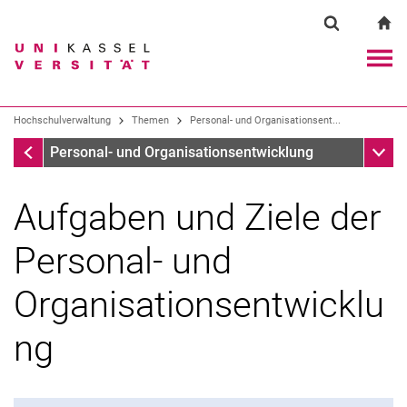
Springe direkt zu: Inhalt
Springe direkt zu: Suche
Springe direkt zu: Hauptnav
zu
Suchformul
Suchbegriff
Navig
Suchmaschine
Hochschulverwaltung
Themen
Personal- und Organisationsent...
Personal- und Organisationsentwicklung
Unter
Personal- und Organisationsentwicklung
Suchen (öffnet externen Link in einem 
Aufgaben und Ziele der
Personal- und
Organisationsentwicklu
ng