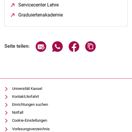
Servicecenter Lehre
(öffnet neues Fenster)
Graduiertenakademie
(öffnet neues Fenster)
Seite über E-Mail teilen
Seite über WhatsApp teilen (exter
Seite über Facebook teile
Adresse der Seite
Seite teilen:
Universität Kassel
Kontakt/Anfahrt
Einrichtungen suchen
Notfall
Cookie-Einstellungen
Vorlesungsverzeichnis