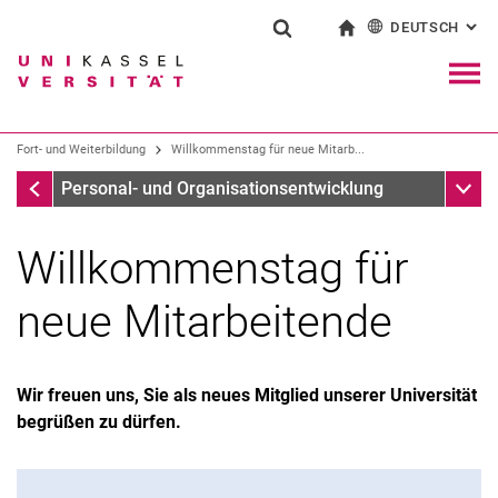
DEUTSCH
: AL
Springe direkt zu: Inhalt
Springe direkt zu: Suche
Springe direkt zu: Hauptnav
zur Startseite
Suchformular
Suchbegriff
English
Navig
Suchmaschine
Fort- und Weiterbildung
Willkommenstag für neue Mitarb...
Fort- und Weiterbildung
Unter
Personal- und Organisationsentwicklung
Suchen (öffnet externen Link in einem 
Willkommenstag für
neue Mitarbeitende
Sprachqualifizierung
Wir freuen uns, Sie als neues Mitglied unserer Universität
Zentrale Fortbildung der hessischen Landesverwaltung
begrüßen zu dürfen.
E-Learnings