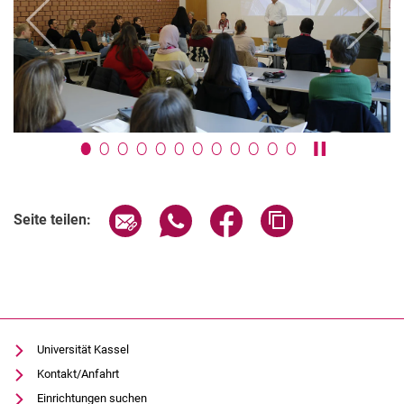
zurück
weiter
Karussell anh
Seite über E-Mail teilen
Seite über WhatsApp teilen (exter
Seite über Facebook teile
Adresse der Seite
Seite teilen:
Universität Kassel
Kontakt/Anfahrt
Einrichtungen suchen