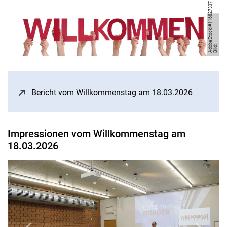
7
Bil
d:
A
d
o
b
e
S
t
o
c
k|
#
1
1
6
8
2
7
3
3
Bericht vom Willkommenstag am 18.03.2026
(öffnet n
Impressionen vom Willkommenstag am
18.03.2026