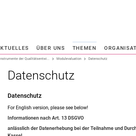
Springe direkt zu: Inhalt
Springe direkt zu: Suche
Springe direkt zu: Hauptnav
Suchmas
AKTUELLES
ÜBER UNS
THEMEN
ORGANISA
sstellen
Beauftragte
Instrumente der Qualitätsentwi...
Modulevaluation
Datenschutz
schutz und Anti-Korruption
Informationssicherheit
Datenschutz
hungs- und
Weitere Anlaufstellen
iertenförderung
Gremien
­stel­lung
Datenschutz
e Revision
Kommissionen
For English version, please see below!
nikation und Marketing
Informationen nach Art. 13 DSGVO
I
II
anlässlich der Datenerhebung bei der Teilnahme und Durch
Kassel.