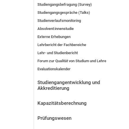
Hochschulentwicklung
Studiengangsbefragung (Survey)
Gleichstellung, Familiengerechtigkeit und Diversity
Studiengangsgespräche (Talks)
Gesundheitsportal
Studienverlaufsmonitoring
Personal- und Organisationsentwicklung
Absolvent:innenstudie
Personal und Organisation ⚿
Externe Erhebungen
Qualitätsmanagement
Lehrbericht der Fachbereiche
Rechtsfragen
Lehr- und Studienbericht
Technik und Infrastruktur
Forum zur Qualität von Studium und Lehre
Toolbox für Öffentlichkeitsarbeit
Evaluationskalender
Toolbox Studierendenmarketing und Student-Life-Cycle-
Studiengangentwicklung und
Sicherheit auf dem Campus
Akkreditierung
Kapazitätsberechnung
Prüfungswesen