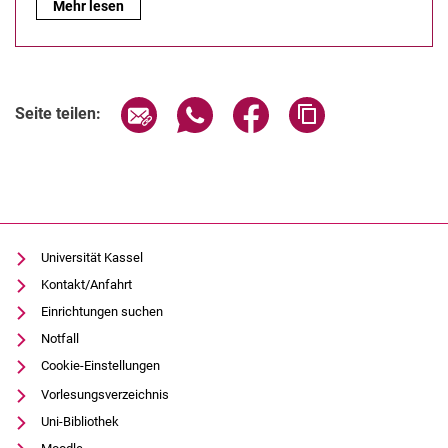
Prüfungsämter der Fachbereiche:
Mehr lesen
Seite über E-Mail teilen
Seite über WhatsApp teilen (exter
Seite über Facebook teile
Adresse der Seite
Seite teilen:
Universität Kassel
Kontakt/Anfahrt
Einrichtungen suchen
Notfall
Cookie-Einstellungen
Vorlesungsverzeichnis
Uni-Bibliothek