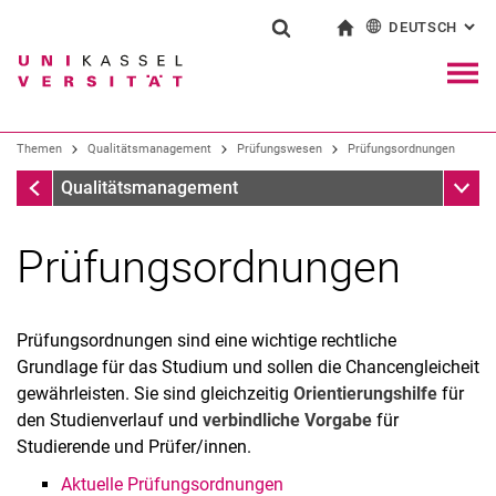
DEUTSCH
: AL
Springe direkt zu: Inhalt
Springe direkt zu: Suche
Springe direkt zu: Hauptnav
zur Startseite
Suchformular
Suchbegriff
English
Navig
Suchmaschine
Themen
Qualitätsmanagement
Prüfungswesen
Prüfungsordnungen
Prüfungswesen
Unter
Qualitätsmanagement
Suchen (öffnet externen Link in einem 
Prüfungsordnungen
Prüfungsordnungen sind eine wichtige rechtliche
Grundlage für das Studium und sollen die Chancengleicheit
gewährleisten. Sie sind gleichzeitig
Orientierungshilfe
für
den Studienverlauf und
verbindliche Vorgabe
für
Studierende und Prüfer/innen.
Aktuelle Prüfungsordnungen
Genehmigungsverfahren PO