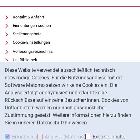
Kontakt & Anfahrt
Einrichtungen suchen
Stellenangebote
Cookie-Einstellungen
Vorlesungsverzeichnis
Uni-Bibliothek
Cookie-Hinweis
Moodle
Diese Website verwendet ausschließlich technisch
Panopto
notwendige Cookies. Für die Nutzungsanalyse mit der
Software Matomo setzen wir keine Cookies ein. Die
Datenschutz
Analyse erfolgt anonymisiert und erlaubt keine
Barrierefreiheit
Rückschlüsse auf einzelne Besucher*innen. Cookies von
Transparenter KI-Einsatz
Drittanbietern werden nur nach ausdrücklicher
Impressum
Zustimmung gesetzt. Weitere Informationen hierzu finden
Sie in unseren Datenschutzhinweisen.
Na
Erforderlich
Erforderliche Cookies akzeptieren
Analyse (Matomo)
Analyse-Cookies akzepti
Externe Inhalte
: Exte