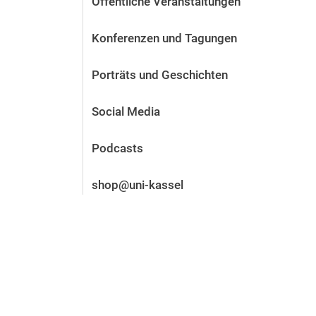
Öffentliche Veranstaltungen
Vor der Bewerbung
Stellenangebote
Konferenzen und Tagungen
Nach der Bewerbung
Alum­ni und Freunde
Porträts und Geschichten
Im Studium
Kontakt und Standorte
Social Media
Kontakt und Beratung
Podcasts
shop@uni-kassel