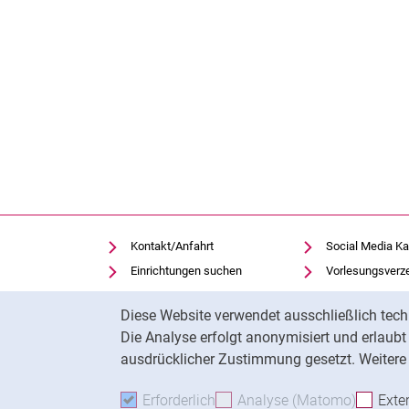
Kontakt/Anfahrt
Social Media Ka
Einrichtungen suchen
Vorlesungsverz
Stellenangebote
Moodle
Cookie-Hinweis
Diese Website verwendet ausschließlich tech
Notfall
Panopto
Die Analyse erfolgt anonymisiert und erlaub
Cookie-Einstellungen
Universitätsbibl
ausdrücklicher Zustimmung gesetzt. Weitere 
Erforderlich
Erforderliche Cookies akzeptie
Analyse (Matomo)
Analyse
Exte