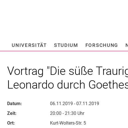
Springe direkt zu: Inhalt
Springe direkt zu: Suche
Springe direkt zu: Hauptnav
Suchmas
UNIVERSITÄT
STUDIUM
FORSCHUNG
Hochschule fü
Vortrag "Die süße Traur
Leonardo durch Goethe
Datum:
06.11.2019 - 07.11.2019
Zeit:
20:00 - 21:30 Uhr
Ort:
Kurt-Wolters-Str. 5