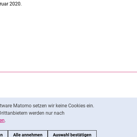
ruar 2020.
rner Link, öffnet neues Fenster)
en (externer Link, öffnet neues Fenster)
te kopieren
tware Matomo setzen wir keine Cookies ein.
Nach oben
Drittanbietern werden nur nach
en
.
en
Alle annehmen
Auswahl bestätigen