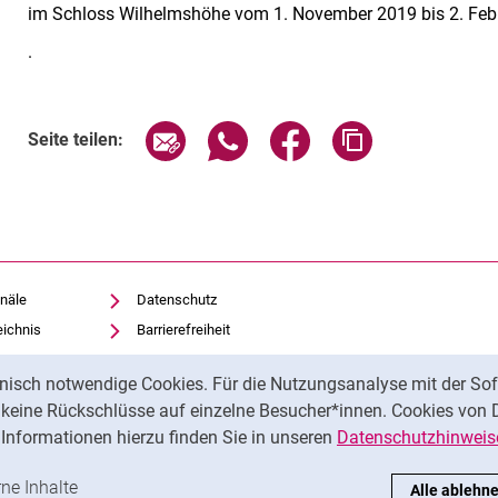
im Schloss Wilhelmshöhe vom 1. November 2019 bis 2. Feb
.
Verwandte Links
Seite über E-Mail teilen
Seite über WhatsApp teilen (exte
Seite über Facebook teil
Adresse der Sei
Seite teilen:
näle
Datenschutz
eichnis
Barrierefreiheit
Transparenter KI-Einsatz
nisch notwendige Cookies. Für die Nutzungsanalyse mit der Sof
Impressum
t keine Rückschlüsse auf einzelne Besucher*innen. Cookies von 
iothek
Informationen hierzu finden Sie in unseren
Datenschutzhinweis
ren
-Cookies akzeptieren
rne Inhalte
: Externe Inhalte / Cookies akzeptieren
Alle ablehn