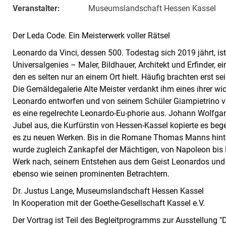
Veranstalter:
Museumslandschaft Hessen Kassel
Der Leda Code. Ein Meisterwerk voller Rätsel
Leonardo da Vinci, dessen 500. Todestag sich 2019 jährt, is
Universalgenies – Maler, Bildhauer, Architekt und Erfinder, ei
den es selten nur an einem Ort hielt. Häufig brachten erst se
Die Gemäldegalerie Alte Meister verdankt ihm eines ihrer wi
Leonardo entworfen und von seinem Schüler Giampietrino vol
es eine regelrechte Leonardo-Eu-phorie aus. Johann Wolfg
Jubel aus, die Kurfürstin von Hessen-Kassel kopierte es bege
es zu neuen Werken. Bis in die Romane Thomas Manns hinte
wurde zugleich Zankapfel der Mächtigen, von Napoleon bis
Werk nach, seinem Entstehen aus dem Geist Leonardos und d
ebenso wie seinen prominenten Betrachtern.
Dr. Justus Lange, Museumslandschaft Hessen Kassel
In Kooperation mit der Goethe-Gesellschaft Kassel e.V.
Der Vortrag ist Teil des Begleitprogramms zur Ausstellung "D