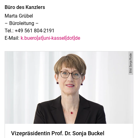
Büro des Kanzlers
Marta Grübel
– Büroleitung –
Tel.: +49 561 804-2191
E-Mail:
k.buero[at]uni-kassel[dot]de
Bild: Sonja Rode
Vizepräsidentin Prof. Dr. Sonja Buckel