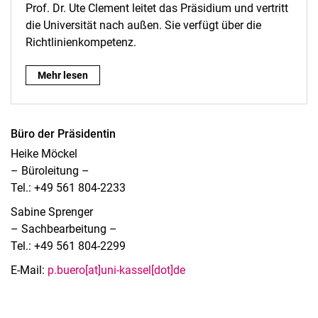
Prof. Dr. Ute Clement leitet das Präsidium und vertritt
die Universität nach außen. Sie verfügt über die
Richtlinienkompetenz.
Präsidentin Prof. Dr. Ute Clement:
Mehr lesen
Büro der Präsidentin
Heike Möckel
– Büroleitung –
Tel.: +49 561 804-2233
Sabine Sprenger
– Sachbearbeitung –
Tel.: +49 561 804-2299
E-Mail:
p.buero[at]uni-kassel[dot]de