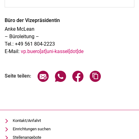
Büro der Vizepräsidentin
Anke McLean
– Büroleitung –
Tel.: +49 561 804-2223
E-Mail:
vp.buero[at]uni-kassel[dot]de
Seite über E-Mail teilen
Seite über WhatsApp teilen (exter
Seite über Facebook teile
Adresse der Seite
Seite teilen:
Kontakt/Anfahrt
Einrichtungen suchen
Stellenangebote