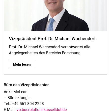
Vi­ze­prä­si­den­t Prof. Dr. Michael Wachendorf
Prof. Dr. Michael Wachendorf verantwortet alle
Angelegenheiten des Bereichs Forschung.
Vi­ze­prä­si­den­t Prof. Dr. Michael Wachendorf:
Mehr lesen
Büro des Vizepräsidenten
Anke McLean
– Büroleitung –
Tel.: +49 561 804-2223
E-Mail:
vp.buero[at]uni-kassel[dot]de