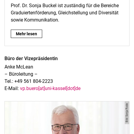
Prof. Dr. Sonja Buckel ist zuständig für die Bereiche
Graduiertenförderung, Gleichstellung und Diversität
sowie Kommunikation.
Vizepräsidentin Prof. Dr. Sonja Buckel:
Mehr lesen
Büro der Vizepräsidentin
Anke McLean
– Büroleitung –
Tel.: +49 561 804-2223
E-Mail:
vp.buero[at]uni-kassel[dot]de
Bild: Sonja Rode