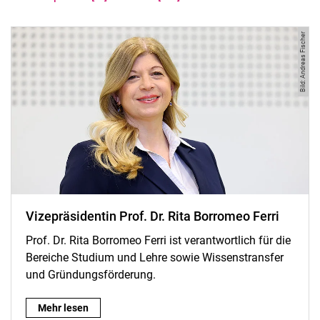
Bild: Andreas Fischer
Vi­ze­prä­si­den­tin Prof. Dr. Rita Borromeo Ferri
Prof. Dr. Rita Borromeo Ferri ist verantwortlich für die
Bereiche Studium und Lehre sowie Wissenstransfer
und Gründungsförderung.
Vi­ze­prä­si­den­tin Prof. Dr. Rita Borromeo Ferri:
Mehr lesen