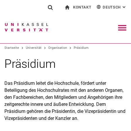
KONTAKT
DEUTSCH
: AL
Springe direkt zu: Inhalt
Springe direkt zu: Suche
Springe direkt zu: Hauptnav
zur Startseite
Suchformular
Suchbegriff
Kontakt und Beratung rund ums Studium
English
Kontakt für Presse und Öffentlichkeit
Allgemeiner Kontakt und Standorte
Suchmaschine
Navig
Einrichtungen suchen
Startseite
Universität
Organisation
Präsidium
Personen suchen
Suchen (öffnet externen Link in einem 
Präsidium
Das Präsidium leitet die Hochschule, fördert unter
Beteiligung des Hochschulrates mit den anderen Organen,
den Fachbereichen, den Mitgliedern und Angehörigen ihre
zeitgerechte innere und äußere Entwicklung. Dem
Präsidium gehören die Präsidentin, die Vizepräsidentin und
Vizepräsidenten und der Kanzler an.