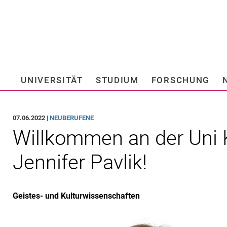
Springe direkt zu: Inhalt
Springe direkt zu: Suche
Springe direkt zu: Hauptnav
Suchmas
UNIVERSITÄT
STUDIUM
FORSCHUNG
Hochschule fü
07.06.2022 |
NEUBERUFENE
Willkommen an der Uni K
Jennifer Pavlik!
Geistes- und Kulturwissenschaften