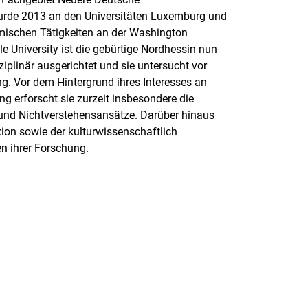
wurde 2013 an den Universitäten Luxemburg und
mischen Tätigkeiten an der Washington
le University ist die gebürtige Nordhessin nun
ziplinär ausgerichtet und sie untersucht vor
g. Vor dem Hintergrund ihres Interesses an
ng erforscht sie zurzeit insbesondere die
 und Nichtverstehensansätze. Darüber hinaus
xion sowie der kulturwissenschaftlich
en ihrer Forschung.
rner Link, öffnet neues Fenster)
en (externer Link, öffnet neues Fenster)
te kopieren