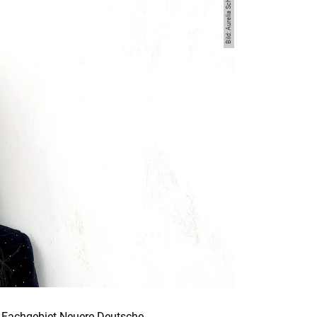
Bild: Aurelia Schulz
s Fachgebiet Neuere Deutsche