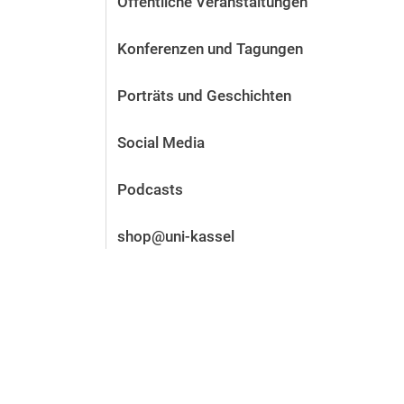
Öffentliche Veranstaltungen
Vor der Bewerbung
Stellenangebote
Konferenzen und Tagungen
Nach der Bewerbung
Alum­ni und Freunde
Porträts und Geschichten
Im Studium
Kontakt und Standorte
Social Media
Kontakt und Beratung
Podcasts
shop@uni-kassel