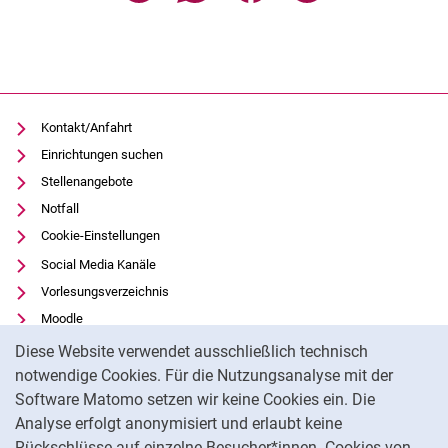
Kontakt/Anfahrt
Einrichtungen suchen
Stellenangebote
Notfall
Cookie-Einstellungen
Social Media Kanäle
Vorlesungsverzeichnis
Moodle
Cookie-Hinweis
Panopto
Diese Website verwendet ausschließlich technisch
Universitätsbibliothek
notwendige Cookies. Für die Nutzungsanalyse mit der
Software Matomo setzen wir keine Cookies ein. Die
Datenschutz
Analyse erfolgt anonymisiert und erlaubt keine
Barrierefreiheit
Rückschlüsse auf einzelne Besucher*innen. Cookies von