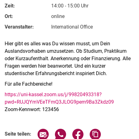
Zeit:
14:00 - 15:00 Uhr
Ort:
online
Veranstalter:
International Office
Hier gibt es alles was Du wissen musst, um Dein
Auslandsvorhaben umzusetzen. Ob Studium, Praktikum
oder Kurzaufenthalt. Anerkennung oder Finanzierung. Alle
Fragen werden hier beanwortet. Und ein kurzer
studentischer Erfahrungsbericht inspiriert Dich.
Für alle Fachbereiche!
https://uni-kassel.zoom.us/j/99820493318?
pwd=RUJQYmVEeTFmQ3JLOG9pem9Ba3Zkdz09
Zoom-Kennwort: 123456
Verwandte Links
Seite über E-Mail teilen
Seite über WhatsApp teilen (exter
Seite über Facebook teile
Adresse der Seite
Seite teilen: