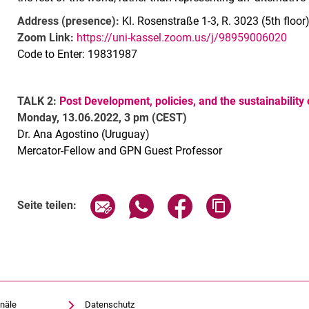
Address (presence):
Kl. Rosenstraße 1-3, R. 3023 (5th floor
Zoom Link:
https://uni-kassel.zoom.us/j/98959006020
Code to Enter: 19831987
TALK 2:
Post Development, policies, and the sustainability o
Monday, 13.06.2022, 3 pm (CEST)
Dr. Ana Agostino (Uruguay)
Mercator-Fellow and GPN Guest Professor
Verwandte Links
Seite über E-Mail teilen
Seite über WhatsApp teilen (exte
Seite über Facebook teil
Adresse der Sei
Seite teilen:
näle
Datenschutz