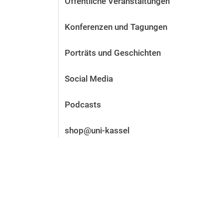
Öffentliche Veranstaltungen
Vor der Bewerbung
Stellenangebote
Konferenzen und Tagungen
Nach der Bewerbung
Alum­ni und Freunde
Porträts und Geschichten
Im Studium
Kontakt und Standorte
Social Media
Kontakt und Beratung
Podcasts
shop@uni-kassel