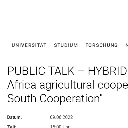
Springe direkt zu: Inhalt
Springe direkt zu: Suche
Springe direkt zu: Hauptnav
Suchmas
UNIVERSITÄT
STUDIUM
FORSCHUNG
Hochschule fü
PUBLIC TALK – HYBRID 
Africa agricultural coop
South Cooperation"
Datum:
09.06.2022
Zeit:
15:00 Uhr