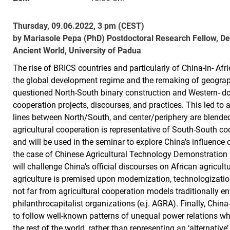
Thursday, 09.06.2022, 3 pm (CEST)
by Mariasole Pepa (PhD) Postdoctoral Research Fellow, De
Ancient World, University of Padua
The rise of BRICS countries and particularly of China-in- Afr
the global development regime and the remaking of geographi
questioned North-South binary construction and Western-
cooperation projects, discourses, and practices. This led to
lines between North/South, and center/periphery are blended
agricultural cooperation is representative of South-South co
and will be used in the seminar to explore China’s influence 
the case of Chinese Agricultural Technology Demonstration C
will challenge China’s official discourses on African agricultu
agriculture is premised upon modernization, technologization
not far from agricultural cooperation models traditionally 
philanthrocapitalist organizations (e.j. AGRA). Finally, China
to follow well-known patterns of unequal power relations whi
the rest of the world, rather than representing an ‘alternative’