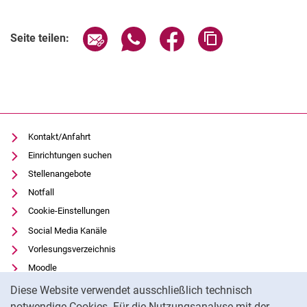
Verwandte Links
Seite über E-Mail teilen
Seite über WhatsApp teilen (exter
Seite über Facebook teile
Adresse der Seite
Seite teilen:
Kontakt/Anfahrt
Einrichtungen suchen
Stellenangebote
Notfall
Cookie-Einstellungen
Social Media Kanäle
Vorlesungsverzeichnis
Moodle
Cookie-Hinweis
Panopto
Diese Website verwendet ausschließlich technisch
Universitätsbibliothek
notwendige Cookies. Für die Nutzungsanalyse mit der