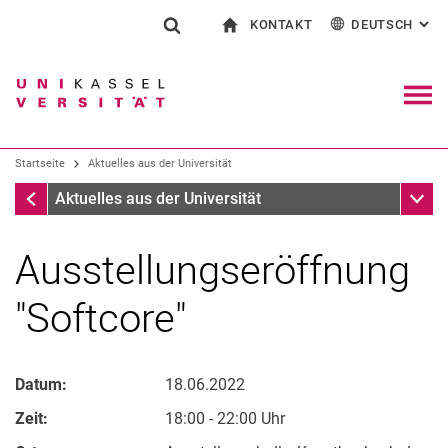
KONTAKT
DEUTSCH
: AL
Springe direkt zu: Inhalt
Springe direkt zu: Suche
Springe direkt zu: Hauptnav
zur Startseite
Suchformular
Suchbegriff
Kontakt und Beratung rund ums Studium
English
Kontakt für Presse und Öffentlichkeit
Allgemeiner Kontakt und Standorte
Suchmaschine
Navig
Einrichtungen suchen
Startseite
Aktuelles aus der Universität
Personen suchen
Suchen (öffnet externen Link in einem 
Startseite
Unter
Aktuelles aus der Universität
Ausstellungseröffnung
"Softcore"
Datum:
18.06.2022
Zeit:
18:00 - 22:00 Uhr