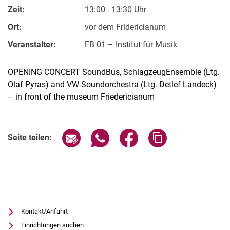
Zeit:
13:00 - 13:30 Uhr
Ort:
vor dem Fridericianum
Veranstalter:
FB 01 – Institut für Musik
OPENING CONCERT SoundBus, SchlagzeugEnsemble (Ltg.
Olaf Pyras) and VW-Soundorchestra (Ltg. Detlef Landeck)
– in front of the museum Friedericianum
Verwandte Links
Seite über E-Mail teilen
Seite über WhatsApp teilen (exter
Seite über Facebook teile
Adresse der Seite
Seite teilen:
Kontakt/Anfahrt
Einrichtungen suchen