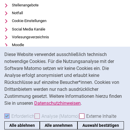
Stellenangebote
Notfall
Cookie-Einstellungen
Social Media Kanäle
Vorlesungsverzeichnis
Moodle
Cookie-Hinweis
Panopto
Diese Website verwendet ausschließlich technisch
Universitätsbibliothek
notwendige Cookies. Für die Nutzungsanalyse mit der
Software Matomo setzen wir keine Cookies ein. Die
Datenschutz
Analyse erfolgt anonymisiert und erlaubt keine
Barrierefreiheit
Rückschlüsse auf einzelne Besucher*innen. Cookies von
Transparenter KI-Einsatz
Drittanbietern werden nur nach ausdrücklicher
Impressum
Zustimmung gesetzt. Weitere Informationen hierzu finden
Sie in unseren
Datenschutzhinweisen
.
Na
Erforderlich
Erforderliche Cookies akzeptieren
Analyse (Matomo)
Analyse-Cookies akzepti
Externe Inhalte
: Exte
Alle ablehnen
Alle annehmen
Auswahl bestätigen