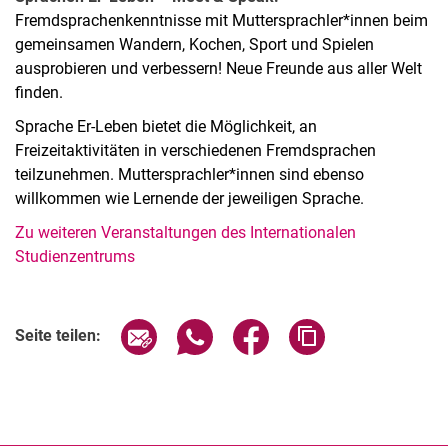
Fremdsprachenkenntnisse mit Muttersprachler*innen beim
ge­mein­sa­men Wan­dern, Ko­chen, Sport und Spie­len
ausprobieren und verbessern! Neue Freunde aus aller Welt
finden.
Sprache Er-Leben bietet die Möglichkeit, an
Freizeitaktivitäten in verschiedenen Fremdsprachen
teilzunehmen. Muttersprachler*innen sind ebenso
willkommen wie Lernende der jeweiligen Sprache.
Zu weiteren Veranstaltungen des Internationalen
Studienzentrums
Verwandte Links
Seite über E-Mail teilen
Seite über WhatsApp teilen (exter
Seite über Facebook teile
Adresse der Seite
Seite teilen: