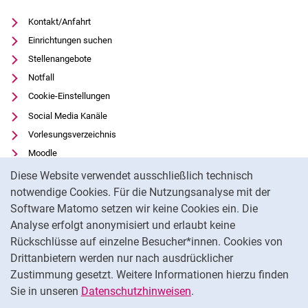
Kontakt/Anfahrt
Einrichtungen suchen
Stellenangebote
Notfall
Cookie-Einstellungen
Social Media Kanäle
Vorlesungsverzeichnis
Moodle
Cookie-Hinweis
Panopto
Diese Website verwendet ausschließlich technisch
Universitätsbibliothek
notwendige Cookies. Für die Nutzungsanalyse mit der
Software Matomo setzen wir keine Cookies ein. Die
Datenschutz
Analyse erfolgt anonymisiert und erlaubt keine
Barrierefreiheit
Rückschlüsse auf einzelne Besucher*innen. Cookies von
Transparenter KI-Einsatz
Drittanbietern werden nur nach ausdrücklicher
Impressum
Zustimmung gesetzt. Weitere Informationen hierzu finden
Sie in unseren
Datenschutzhinweisen
.
Na