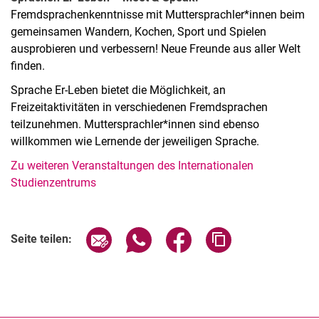
Fremdsprachenkenntnisse mit Muttersprachler*innen beim
ge­mein­sa­men Wan­dern, Ko­chen, Sport und Spie­len
ausprobieren und verbessern! Neue Freunde aus aller Welt
finden.
Sprache Er-Leben bietet die Möglichkeit, an
Freizeitaktivitäten in verschiedenen Fremdsprachen
teilzunehmen. Muttersprachler*innen sind ebenso
willkommen wie Lernende der jeweiligen Sprache.
Zu weiteren Veranstaltungen des Internationalen
Studienzentrums
Verwandte Links
Seite über E-Mail teilen
Seite über WhatsApp teilen (exter
Seite über Facebook teile
Adresse der Seite
Seite teilen: