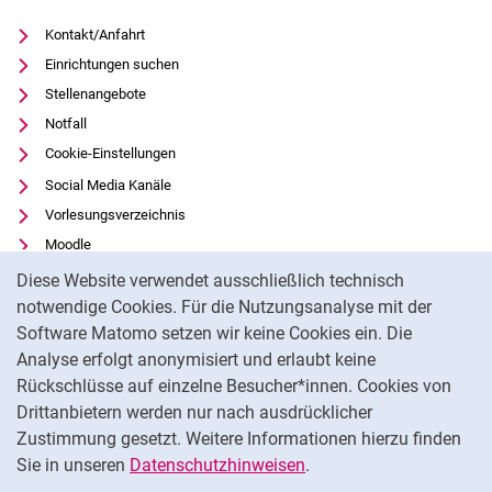
Kontakt/Anfahrt
Einrichtungen suchen
Stellenangebote
Notfall
Cookie-Einstellungen
Social Media Kanäle
Vorlesungsverzeichnis
Moodle
Cookie-Hinweis
Panopto
Diese Website verwendet ausschließlich technisch
Universitätsbibliothek
notwendige Cookies. Für die Nutzungsanalyse mit der
Software Matomo setzen wir keine Cookies ein. Die
Datenschutz
Analyse erfolgt anonymisiert und erlaubt keine
Barrierefreiheit
Rückschlüsse auf einzelne Besucher*innen. Cookies von
Transparenter KI-Einsatz
Drittanbietern werden nur nach ausdrücklicher
Impressum
Zustimmung gesetzt. Weitere Informationen hierzu finden
Sie in unseren
Datenschutzhinweisen
.
Na