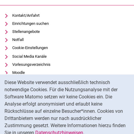
Kontakt/Anfahrt
Einrichtungen suchen
Stellenangebote
Notfall
Cookie-Einstellungen
Social Media Kanäle
Vorlesungsverzeichnis
Moodle
Cookie-Hinweis
Panopto
Diese Website verwendet ausschließlich technisch
Universitätsbibliothek
notwendige Cookies. Für die Nutzungsanalyse mit der
Software Matomo setzen wir keine Cookies ein. Die
Datenschutz
Analyse erfolgt anonymisiert und erlaubt keine
Barrierefreiheit
Rückschlüsse auf einzelne Besucher*innen. Cookies von
Transparenter KI-Einsatz
Drittanbietern werden nur nach ausdrücklicher
Impressum
Zustimmung gesetzt. Weitere Informationen hierzu finden
Sie in unseren
Datenschutzhinweisen
.