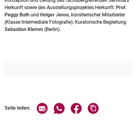
Konzeption und Leitung des fachübergreifenden Seminars
Herkunft sowie des Ausstellungsprojektes Herkunft:
Prof.
Peggy Buth
und
Holger Jenss
, künstlerischer Mitarbeiter
(Klasse Intermediale Fotografie); Kuratorische Begleitung:
Sebastian Klemm
(Berlin).
Verwandte Links
Seite über E-Mail teilen
Seite über WhatsApp teilen (exter
Seite über Facebook teile
Adresse der Seite
Seite teilen: