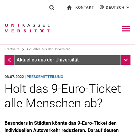
KONTAKT
DEUTSCH
: AL
Springe direkt zu: Inhalt
Springe direkt zu: Suche
Springe direkt zu: Hauptnav
zur Startseite
Suchformular
Suchbegriff
Kontakt und Beratung rund ums Studium
English
Kontakt für Presse und Öffentlichkeit
Allgemeiner Kontakt und Standorte
Suchmaschine
Navig
Einrichtungen suchen
Startseite
Aktuelles aus der Universität
Personen suchen
Suchen (öffnet externen Link in einem 
Startseite
Unter
Aktuelles aus der Universität
08.07.2022 |
PRESSEMITTEILUNG
Holt das 9-Euro-Ticket
alle Menschen ab?
Besonders in Städten könnte das 9-Euro-Ticket den
individuellen Autoverkehr reduzieren. Darauf deuten