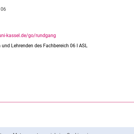
106
ni-kassel.de/go/rundgang
en und Lehrenden des Fachbereich 06 I ASL
rner Link, öffnet neues Fenster)
en (externer Link, öffnet neues Fenster)
te kopieren