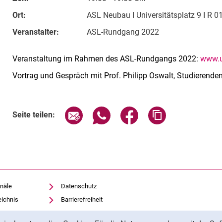
Ort:
ASL Neubau I Universitätsplatz 9 I R 0
Veranstalter:
ASL-Rundgang 2022
Veranstaltung im Rahmen des ASL-Rundgangs 2022:
www.u
Vortrag und Gespräch mit Prof. Philipp Oswalt, Studierend
Verwandte Links
Seite über E-Mail teilen
Seite über WhatsApp teilen (exte
Seite über Facebook teil
Adresse der Sei
Seite teilen:
näle
Datenschutz
eichnis
Barrierefreiheit
Transparenter KI-Einsatz