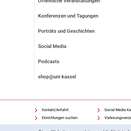
Öffentliche Veranstaltungen
Vor der Bewerbung
Stellenangebote
Konferenzen und Tagungen
Nach der Bewerbung
Alum­ni und Freunde
Porträts und Geschichten
Im Studium
Kontakt und Standorte
Social Media
Kontakt und Beratung
Podcasts
shop@uni-kassel
Kontakt/Anfahrt
Social Media Ka
Einrichtungen suchen
Vorlesungsverz
Stellenangebote
Moodle
Cookie-Hinweis