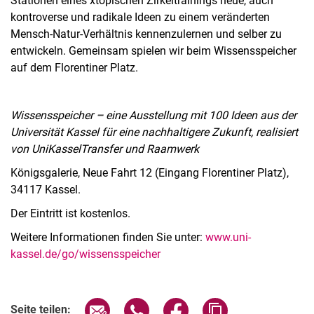
Stationen eines xtopischen Zirkeltrainings neue, auch
kontroverse und radikale Ideen zu einem veränderten
Mensch-Natur-Verhältnis kennenzulernen und selber zu
entwickeln. Gemeinsam spielen wir beim Wissensspeicher
auf dem Florentiner Platz.
Wissensspeicher
–
eine Ausstellung mit 100 Ideen aus der
Universität Kassel für eine nachhaltigere Zukunft, realisiert
von UniKasselTransfer und Raamwerk
Königsgalerie, Neue Fahrt 12 (Eingang Florentiner Platz),
34117 Kassel.
Der Eintritt ist kostenlos.
Weitere Informationen finden Sie unter:
www.uni-
kassel.de/go/wissensspeicher
Verwandte Links
Seite über E-Mail teilen
Seite über WhatsApp teilen (exter
Seite über Facebook teile
Adresse der Seite
Seite teilen: