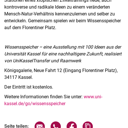
Stationen eines xtopischen Zirkeltrainings neue, auch
kontroverse und radikale Ideen zu einem veränderten
Mensch-Natur-Verhältnis kennenzulernen und selber zu
entwickeln. Gemeinsam spielen wir beim Wissensspeicher
auf dem Florentiner Platz.
Wissensspeicher
–
eine Ausstellung mit 100 Ideen aus der
Universität Kassel für eine nachhaltigere Zukunft, realisiert
von UniKasselTransfer und Raamwerk
Königsgalerie, Neue Fahrt 12 (Eingang Florentiner Platz),
34117 Kassel.
Der Eintritt ist kostenlos.
Weitere Informationen finden Sie unter:
www.uni-
kassel.de/go/wissensspeicher
Verwandte Links
Seite über E-Mail teilen
Seite über WhatsApp teilen (exter
Seite über Facebook teile
Adresse der Seite
Seite teilen: