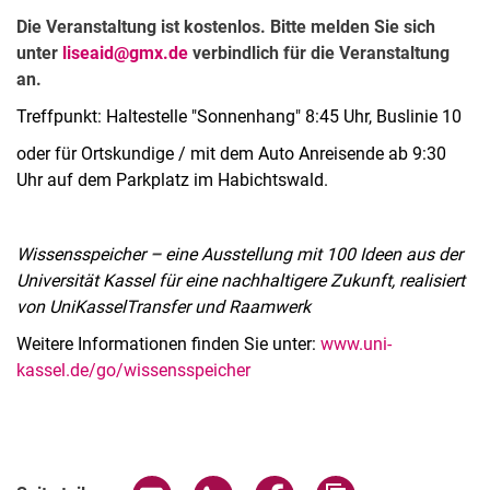
Die Veranstaltung ist kostenlos. Bitte melden Sie sich
unter
liseaid@gmx.de
verbindlich für die Veranstaltung
an.
Treffpunkt: Haltestelle "Sonnenhang" 8:45 Uhr, Buslinie 10
oder für Ortskundige / mit dem Auto Anreisende ab 9:30
Uhr auf dem Parkplatz im Habichtswald.
Wissensspeicher
–
eine Ausstellung mit 100 Ideen aus der
Universität Kassel für eine nachhaltigere Zukunft, realisiert
von UniKasselTransfer und Raamwerk
Weitere Informationen finden Sie unter:
www.uni-
kassel.de/go/wissensspeicher
Verwandte Links
Seite über E-Mail teilen
Seite über WhatsApp teilen (exter
Seite über Facebook teile
Adresse der Seite