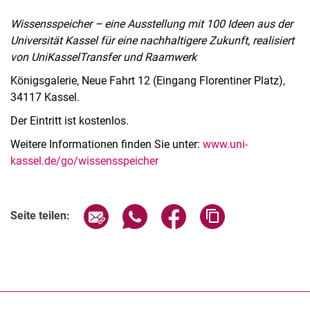
Wissensspeicher
–
eine Ausstellung mit 100 Ideen aus der
Universität Kassel für eine nachhaltigere Zukunft, realisiert
von UniKasselTransfer und Raamwerk
Königsgalerie, Neue Fahrt 12 (Eingang Florentiner Platz),
34117 Kassel.
Der Eintritt ist kostenlos.
Weitere Informationen finden Sie unter:
www.uni-
kassel.de/go/wissensspeicher
Verwandte Links
Seite über E-Mail teilen
Seite über WhatsApp teilen (exter
Seite über Facebook teile
Adresse der Seite
Seite teilen: