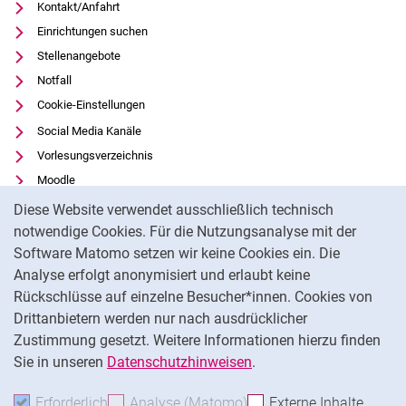
Kontakt/Anfahrt
Einrichtungen suchen
Stellenangebote
Notfall
Cookie-Einstellungen
Social Media Kanäle
Vorlesungsverzeichnis
Moodle
Cookie-Hinweis
Panopto
Diese Website verwendet ausschließlich technisch
Universitätsbibliothek
notwendige Cookies. Für die Nutzungsanalyse mit der
Software Matomo setzen wir keine Cookies ein. Die
Datenschutz
Analyse erfolgt anonymisiert und erlaubt keine
Barrierefreiheit
Rückschlüsse auf einzelne Besucher*innen. Cookies von
Transparenter KI-Einsatz
Drittanbietern werden nur nach ausdrücklicher
Impressum
Zustimmung gesetzt. Weitere Informationen hierzu finden
Sie in unseren
Datenschutzhinweisen
.
Na
Erforderlich
Erforderliche Cookies akzeptieren
Analyse (Matomo)
Analyse-Cookies akzepti
Externe Inhalte
: Exte