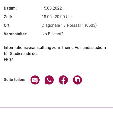
Datum:
15.08.2022
Zeit:
18:00 - 20:00 Uhr
Ort:
Diagonale 1 / Hörsaal 1 (0603)
Veranstalter:
Ivo Bischoff
Informationsveranstaltung zum Thema Auslandsstudium
für Studierende des
FB07
Verwandte Links
Seite über E-Mail teilen
Seite über WhatsApp teilen (exter
Seite über Facebook teile
Adresse der Seite
Seite teilen: