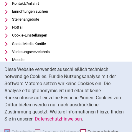
Kontakt/Anfahrt
Einrichtungen suchen
Stellenangebote
Notfall
Cookie-Einstellungen
Social Media Kanäle
Vorlesungsverzeichnis
Moodle
Cookie-Hinweis
Panopto
Diese Website verwendet ausschließlich technisch
Universitätsbibliothek
notwendige Cookies. Für die Nutzungsanalyse mit der
Software Matomo setzen wir keine Cookies ein. Die
Datenschutz
Analyse erfolgt anonymisiert und erlaubt keine
Barrierefreiheit
Rückschlüsse auf einzelne Besucher*innen. Cookies von
Transparenter KI-Einsatz
Drittanbietern werden nur nach ausdrücklicher
Impressum
Zustimmung gesetzt. Weitere Informationen hierzu finden
Sie in unseren
Datenschutzhinweisen
.
Na