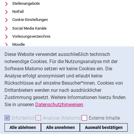
Stellenangebote
Notfall
Cookie-Einstellungen
Social Media Kanäle
Vorlesungsverzeichnis
Moodle
Cookie-Hinweis
Panopto
Diese Website verwendet ausschließlich technisch
Universitätsbibliothek
notwendige Cookies. Für die Nutzungsanalyse mit der
Software Matomo setzen wir keine Cookies ein. Die
Datenschutz
Analyse erfolgt anonymisiert und erlaubt keine
Barrierefreiheit
Rückschlüsse auf einzelne Besucher*innen. Cookies von
Transparenter KI-Einsatz
Drittanbietern werden nur nach ausdrücklicher
Impressum
Zustimmung gesetzt. Weitere Informationen hierzu finden
Sie in unseren
Datenschutzhinweisen
.
Na
Erforderlich
Erforderliche Cookies akzeptieren
Analyse (Matomo)
Analyse-Cookies akzepti
Externe Inhalte
: Exte
Alle ablehnen
Alle annehmen
Auswahl bestätigen