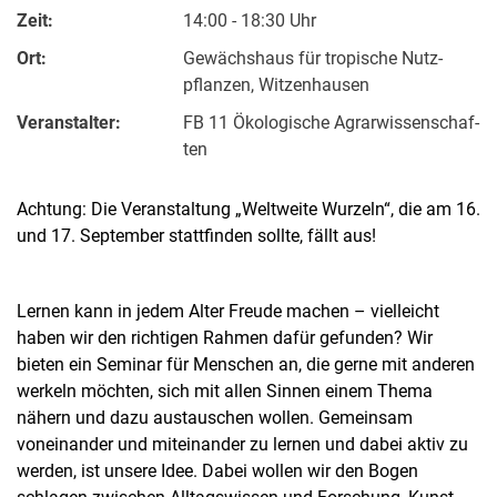
Zeit:
14:00 - 18:30 Uhr
Ort:
Ge­wächs­haus für tro­pi­sche Nutz­
pflan­zen, Witzenhausen
Veranstalter:
FB 11 Öko­lo­gi­sche Agrar­wis­sen­schaf­
ten
Achtung: Die Ver­an­stal­tung „Welt­wei­te Wur­zeln“, die am 16.
und 17. Sep­tem­ber statt­fin­den soll­te, fällt aus!
Lernen kann in jedem Alter Freude machen – vielleicht
haben wir den richtigen Rahmen dafür gefunden? Wir
bieten ein Seminar für Menschen an, die gerne mit anderen
werkeln möchten, sich mit allen Sinnen einem Thema
nähern und dazu austauschen wollen. Gemeinsam
voneinander und miteinander zu lernen und dabei aktiv zu
werden, ist unsere Idee. Dabei wollen wir den Bogen