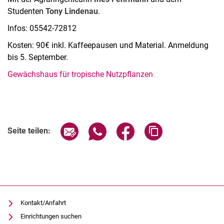
Studenten
Tony Lindenau
.
Infos: 05542-72812
Kosten: 90€ inkl. Kaffeepausen und Material. Anmeldung
bis 5. September.
Ge­wächs­haus für tro­pi­sche Nutz­pflan­zen
Verwandte Links
Seite über E-Mail teilen
Seite über WhatsApp teilen (exter
Seite über Facebook teile
Adresse der Seite
Seite teilen:
Kontakt/Anfahrt
Einrichtungen suchen