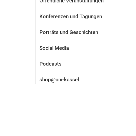
Öffentliche Veranstaltungen
Vor der Bewerbung
Stellenangebote
Konferenzen und Tagungen
Nach der Bewerbung
Alum­ni und Freunde
Porträts und Geschichten
Im Studium
Kontakt und Standorte
Social Media
Kontakt und Beratung
Podcasts
shop@uni-kassel