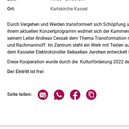
Ort:
Karlskirche Kassel
Durch Vergehen und Werden transformiert sich Schöpfung u
ihrem aktuellen Konzertprogramm widmet sich der Kammerch
seinem Leiter Andreas Cessak dem Thema Transformation mi
und Rachmaninoff. Im Zentrum steht ein Werk mit Texten a
dem Kasseler Elektrokünstler
Sebastian Jurchen
entwickelt
Diese Kooperation wurde durch die Kulturförderung 2022 de
Der Eintritt ist frei
Verwandte Links
Seite über E-Mail teilen
Seite über WhatsApp teilen (exte
Seite über Facebook teil
Adresse der Sei
Seite teilen: