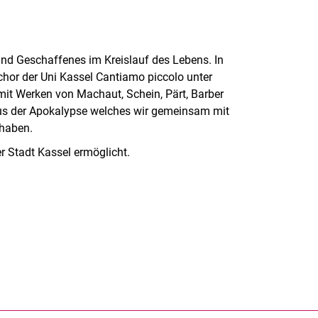
nd Geschaffenes im Kreislauf des Lebens. In
or der Uni Kassel Cantiamo piccolo unter
t Werken von Machaut, Schein, Pärt, Barber
us der Apokalypse welches wir gemeinsam mit
 haben.
r Stadt Kassel ermöglicht.
rner Link, öffnet neues Fenster)
en (externer Link, öffnet neues Fenster)
te kopieren