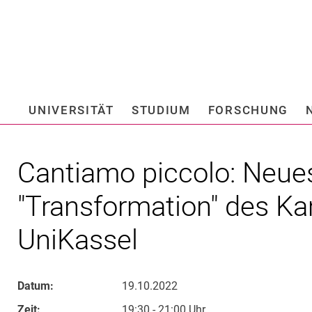
Springe direkt zu: Inhalt
Springe direkt zu: Suche
Springe direkt zu: Hauptnav
Suchmas
UNIVERSITÄT
STUDIUM
FORSCHUNG
Hochschule fü
Cantiamo piccolo: Neu
"Transformation" des K
UniKassel
Datum:
19.10.2022
Zeit:
19:30 - 21:00 Uhr