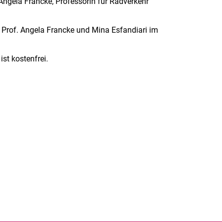
ngela Francke, Professorin für Radverkehr
 Prof. Angela Francke und Mina Esfandiari im
st kostenfrei.
rner Link, öffnet neues Fenster)
en (externer Link, öffnet neues Fenster)
te kopieren