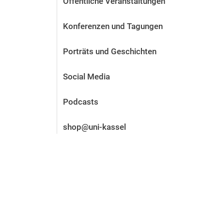
Öffentliche Veranstaltungen
Vor der Bewerbung
Stellenangebote
Konferenzen und Tagungen
Nach der Bewerbung
Alum­ni und Freunde
Porträts und Geschichten
Im Studium
Kontakt und Standorte
Social Media
Kontakt und Beratung
Podcasts
shop@uni-kassel