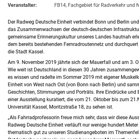
Veranstalter:
FB14, Fachgebiet für Radverkehr und 
Der Radweg Deutsche Einheit verbindet Bonn und Berlin und 
das Zusammenwachsen der deutsch-deutschen Infrastruktur.
gemeinsame Erinnerungskultur unseres Landes hautnah erle
dem bereits bestehenden Fernradroutennetz und durchquert 
die Stadt Kassel.
Am 9. November 2019 jährte sich der Mauerfall und am 3. O
Wie weit ist Deutschland in diesen 30 Jahren zusammengew
es wissen und radelte im Sommer 2019 mit eigener Muskelkr
Einheit von West nach Ost (von Bonn nach Berlin) und samm
Geschichten, Stimmungen und Porträts. Ihre Eindrücke und
einer Ausstellung kuratiert, die vom 21. Oktober bis zum 
Universität Kassel, Moritzstraße 18, zu sehen ist.
„Als Fahrradprofessorin freue mich sehr, dass wir diese Aus
Radweg Deutsche Einheit verläuft nur wenige hundert Meter 
thematisch gut zu unseren Studienangeboten im Themenfeld 