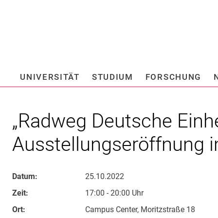
Springe direkt zu: Inhalt
Springe direkt zu: Suche
Springe direkt zu: Hauptnav
Suchmas
UNIVERSITÄT
STUDIUM
FORSCHUNG
Hochschule fü
„Rad­weg Deut­sche Ein­he
Ausstellungseröffnung i
Datum:
25.10.2022
Zeit:
17:00 - 20:00 Uhr
Ort:
Campus Center, Moritzstraße 18