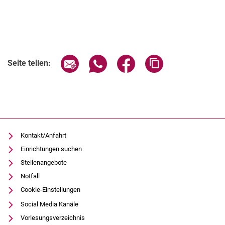
Verwandte Links
Seite über E-Mail teilen
Seite über WhatsApp teilen (exter
Seite über Facebook teile
Adresse der Seite
Seite teilen:
Kontakt/Anfahrt
Einrichtungen suchen
Stellenangebote
Notfall
Cookie-Einstellungen
Social Media Kanäle
Vorlesungsverzeichnis