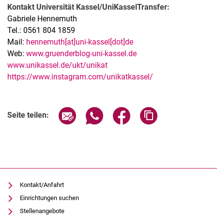
Kontakt Universität Kassel/UniKasselTransfer:
Gabriele Hennemuth
Tel.: 0561 804 1859
Mail:
hennemuth[at]uni-kassel[dot]de
Web:
www.gruenderblog-uni-kassel.de
www.unikassel.de/ukt/unikat
https://www.instagram.com/unikatkassel/
Seite über E-Mail teilen
Seite über WhatsApp teilen (exter
Seite über Facebook teile
Adresse der Seite
Seite teilen:
Kontakt/Anfahrt
Einrichtungen suchen
Stellenangebote