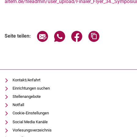
altern.de/fileadmin/user_upload/Finaler_Flyer_34._Sympos
Seite über E-Mail teilen
Seite über WhatsApp teilen (exter
Seite über Facebook teile
Adresse der Seite
Seite teilen:
Kontakt/Anfahrt
Einrichtungen suchen
Stellenangebote
Notfall
Cookie-Einstellungen
Social Media Kanäle
Vorlesungsverzeichnis