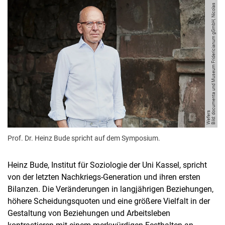
Bil
d:
d
c
u
m
e
n
t
a
u
n
d
M
u
s
e
u
m
F
ri
d
e
ri
ci
a
n
u
m
g
G
m
b
H,
Ni
c
ol
a
s
W
e
f
e
r
o
s
Prof. Dr. Heinz Bude spricht auf dem Symposium.
Heinz Bude, Institut für Soziologie der Uni Kassel, spricht
von der letzten Nachkriegs-Generation und ihren ersten
Bilanzen. Die Veränderungen in langjährigen Beziehungen,
höhere Scheidungsquoten und eine größere Vielfalt in der
Gestaltung von Beziehungen und Arbeitsleben