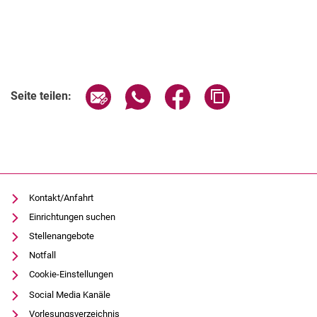
Verwandte Links
Seite über E-Mail teilen
Seite über WhatsApp teilen (exter
Seite über Facebook teile
Adresse der Seite
Seite teilen:
Kontakt/Anfahrt
Einrichtungen suchen
Stellenangebote
Notfall
Cookie-Einstellungen
Social Media Kanäle
Vorlesungsverzeichnis