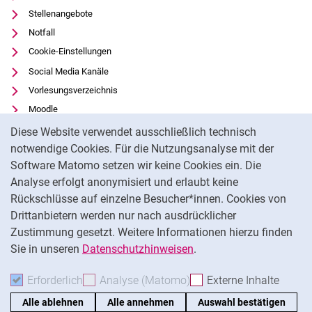
Stellenangebote
Notfall
Cookie-Einstellungen
Social Media Kanäle
Vorlesungsverzeichnis
Moodle
Cookie-Hinweis
Panopto
Diese Website verwendet ausschließlich technisch
Universitätsbibliothek
notwendige Cookies. Für die Nutzungsanalyse mit der
Software Matomo setzen wir keine Cookies ein. Die
Datenschutz
Analyse erfolgt anonymisiert und erlaubt keine
Barrierefreiheit
Rückschlüsse auf einzelne Besucher*innen. Cookies von
Transparenter KI-Einsatz
Drittanbietern werden nur nach ausdrücklicher
Impressum
Zustimmung gesetzt. Weitere Informationen hierzu finden
Sie in unseren
Datenschutzhinweisen
.
Na
Erforderlich
Erforderliche Cookies akzeptieren
Analyse (Matomo)
Analyse-Cookies akzepti
Externe Inhalte
: Exte
Alle ablehnen
Alle annehmen
Auswahl bestätigen