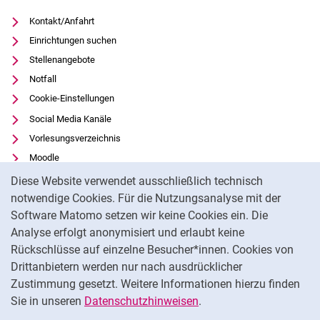
Kontakt/Anfahrt
Einrichtungen suchen
Stellenangebote
Notfall
Cookie-Einstellungen
Social Media Kanäle
Vorlesungsverzeichnis
Moodle
Cookie-Hinweis
Panopto
Diese Website verwendet ausschließlich technisch
Universitätsbibliothek
notwendige Cookies. Für die Nutzungsanalyse mit der
Software Matomo setzen wir keine Cookies ein. Die
Datenschutz
Analyse erfolgt anonymisiert und erlaubt keine
Barrierefreiheit
Rückschlüsse auf einzelne Besucher*innen. Cookies von
Transparenter KI-Einsatz
Drittanbietern werden nur nach ausdrücklicher
Impressum
Zustimmung gesetzt. Weitere Informationen hierzu finden
Sie in unseren
Datenschutzhinweisen
.
Na