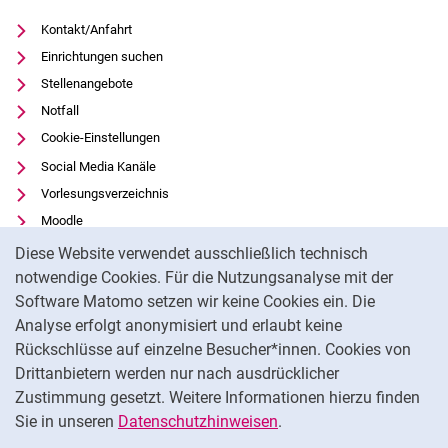
Kontakt/Anfahrt
Einrichtungen suchen
Stellenangebote
Notfall
Cookie-Einstellungen
Social Media Kanäle
Vorlesungsverzeichnis
Moodle
Cookie-Hinweis
Panopto
Diese Website verwendet ausschließlich technisch
Universitätsbibliothek
notwendige Cookies. Für die Nutzungsanalyse mit der
Software Matomo setzen wir keine Cookies ein. Die
Datenschutz
Analyse erfolgt anonymisiert und erlaubt keine
Barrierefreiheit
Rückschlüsse auf einzelne Besucher*innen. Cookies von
Transparenter KI-Einsatz
Drittanbietern werden nur nach ausdrücklicher
Impressum
Zustimmung gesetzt. Weitere Informationen hierzu finden
Sie in unseren
Datenschutzhinweisen
.
Na