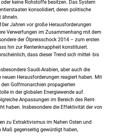
e oder keine Rohstoffe besitzen. Das System
ierstaaten konsolidiert, deren politische
t ähneln.
010er Jahren vor große Herausforderungen
ondere Verwerfungen im Zusammenhang mit dem
sondere der Ölpreisschock 2014 – zum ersten
ss hin zur Rentenknappheit konstituiert.
scheinlich, dass dieser Trend sich mittel- bis
insbesondere Saudi-Arabien, aber auch die
ie neuen Herausforderungen reagiert haben. Mit
 den Golfmonarchien propagierten
lle in der globalen Energiewende auf.
olgreiche Anpassungen im Bereich des Rent-
t haben. Insbesondere die Effektivität der von
ngen zu Extraktivismus im Nahen Osten und
em Maß gegenseitig gewürdigt haben,