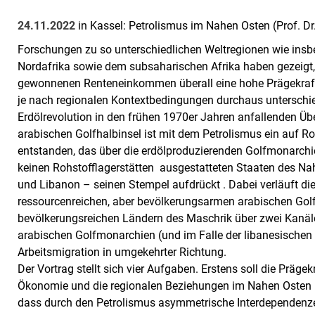
24.11.2022
in Kassel: Petrolismus im Nahen Osten (Prof. Dr.
Forschungen zu so unterschiedlichen Weltregionen wie ins
Nordafrika sowie dem subsaharischen Afrika haben gezeigt,
gewonnenen Renteneinkommen überall eine hohe Prägekraft 
je nach regionalen Kontextbedingungen durchaus unterschie
Erdölrevolution in den frühen 1970er Jahren anfallenden Üb
arabischen Golfhalbinsel ist mit dem Petrolismus ein auf R
entstanden, das über die erdölproduzierenden Golfmonarchi
keinen Rohstofflagerstätten ausgestatteten Staaten des N
und Libanon – seinen Stempel aufdrückt . Dabei verläuft di
ressourcenreichen, aber bevölkerungsarmen arabischen Gol
bevölkerungsreichen Ländern des Maschrik über zwei Kanäl
arabischen Golfmonarchien (und im Falle der libanesischen 
Arbeitsmigration in umgekehrter Richtung.
Der Vortrag stellt sich vier Aufgaben. Erstens soll die Prägekr
Ökonomie und die regionalen Beziehungen im Nahen Osten be
dass durch den Petrolismus asymmetrische Interdependenz