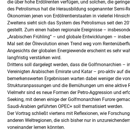
die über hohe Erdölrenten verfügen, und solchen, die gering
des Petrolismus hat die Herausbildung sogenannter Semi-Rent
Ökonomien jenen von Erdölrentierstaaten in vielerlei Hinsich
Zweitens sieht sich das System des Petrolismus seit den 2
gestellt. Zum einen haben regionale Ereignisse – insbes
„Arabischen Frühling“ – und globale Entwicklungen – insbe
Mal seit der Ölrevolution einen Trend weg vom Rentenüberflu
Angesichts der globalen Energiewende erscheint es sehr wahr
langfristig verstärken wird.
Drittens soll dargelegt werden, dass die Golfmonarchien – 
Vereinigten Arabischen Emirate und Katar – pro-aktiv auf d
bemerkenswerten Ergebnissen warten dabei weniger die von
Strukturanpassungen und die Bemühungen um eine aktive Ro
Vielmehr sind es neue Formen der Petro-Aggression und erf
Seeking, mit denen einige der Golfmonarchien Furore gemach
Saudi-Arabien geführten OPEC+ soll thematisiert werden.
Der Vortrag schließt viertens mit Reflexionen, wie Forschu
anderen Weltregionen, die sich bisher nur in unzureichend
voneinander lernen könnten.