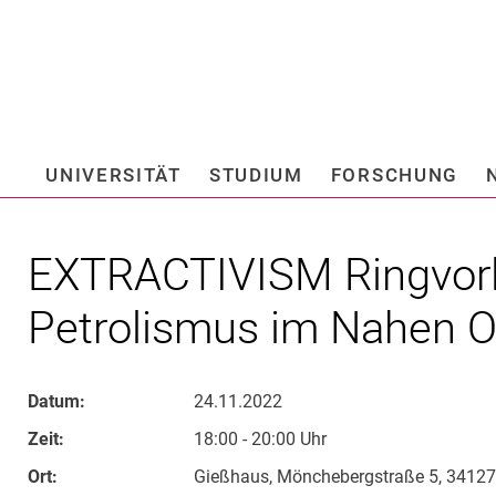
Springe direkt zu: Inhalt
Springe direkt zu: Suche
Springe direkt zu: Hauptnav
Suchmas
UNIVERSITÄT
STUDIUM
FORSCHUNG
Hochschule fü
EXTRACTIVISM Ringvorl
Petrolismus im Nahen 
Datum:
24.11.2022
Zeit:
18:00 - 20:00 Uhr
Ort:
Gießhaus, Mönchebergstraße 5, 34127