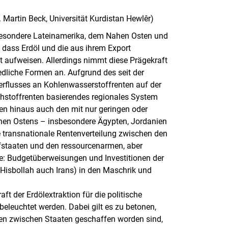
 Martin Beck, Universität Kurdistan Hewlêr)
besondere Lateinamerika, dem Nahen Osten und
 dass Erdöl und die aus ihrem Export
aufweisen. Allerdings nimmt diese Prägekraft
dliche Formen an. Aufgrund des seit der
erflusses an Kohlenwasserstoffrenten auf der
ohstoffrenten basierendes regionales System
en hinaus auch den mit nur geringen oder
ahen Ostens – insbesondere Ägypten, Jordanien
e transnationale Rentenverteilung zwischen den
fstaaten und den ressourcenarmen, aber
e: Budgetüberweisungen und Investitionen der
Hisbollah auch Irans) in den Maschrik und
aft der Erdölextraktion für die politische
leuchtet werden. Dabei gilt es zu betonen,
en zwischen Staaten geschaffen worden sind,