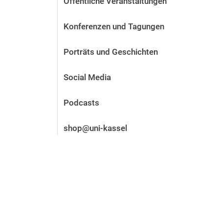
Öffentliche Veranstaltungen
Vor der Bewerbung
Stellenangebote
Konferenzen und Tagungen
Nach der Bewerbung
Alum­ni und Freunde
Porträts und Geschichten
Im Studium
Kontakt und Standorte
Social Media
Kontakt und Beratung
Podcasts
shop@uni-kassel