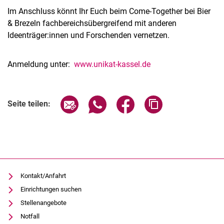
Im Anschluss könnt Ihr Euch beim Come-Together bei Bier
& Brezeln fachbereichsübergreifend mit anderen
Ideenträger:innen und Forschenden vernetzen.
Anmeldung unter:
www.unikat-kassel.de
Verwandte Links
Seite über E-Mail teilen
Seite über WhatsApp teilen (exter
Seite über Facebook teile
Adresse der Seite
Seite teilen:
Kontakt/Anfahrt
Einrichtungen suchen
Stellenangebote
Notfall