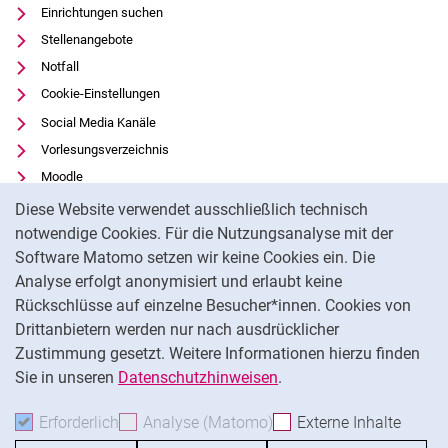
Einrichtungen suchen
Stellenangebote
Notfall
Cookie-Einstellungen
Social Media Kanäle
Vorlesungsverzeichnis
Moodle
Cookie-Hinweis
Panopto
Diese Website verwendet ausschließlich technisch
Universitätsbibliothek
notwendige Cookies. Für die Nutzungsanalyse mit der
Software Matomo setzen wir keine Cookies ein. Die
Datenschutz
Analyse erfolgt anonymisiert und erlaubt keine
Barrierefreiheit
Rückschlüsse auf einzelne Besucher*innen. Cookies von
Transparenter KI-Einsatz
Drittanbietern werden nur nach ausdrücklicher
Impressum
Zustimmung gesetzt. Weitere Informationen hierzu finden
Sie in unseren
Datenschutzhinweisen
.
Na
Erforderlich
Erforderliche Cookies akzeptieren
Analyse (Matomo)
Analyse-Cookies akzepti
Externe Inhalte
: Exte