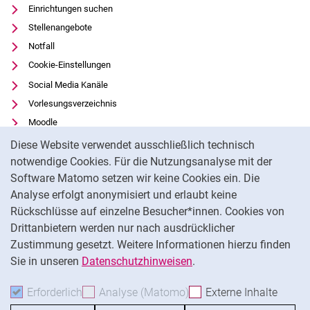
Einrichtungen suchen
Stellenangebote
Notfall
Cookie-Einstellungen
Social Media Kanäle
Vorlesungsverzeichnis
Moodle
Cookie-Hinweis
Panopto
Diese Website verwendet ausschließlich technisch
Universitätsbibliothek
notwendige Cookies. Für die Nutzungsanalyse mit der
Software Matomo setzen wir keine Cookies ein. Die
Datenschutz
Analyse erfolgt anonymisiert und erlaubt keine
Barrierefreiheit
Rückschlüsse auf einzelne Besucher*innen. Cookies von
Transparenter KI-Einsatz
Drittanbietern werden nur nach ausdrücklicher
Impressum
Zustimmung gesetzt. Weitere Informationen hierzu finden
Sie in unseren
Datenschutzhinweisen
.
Na
Erforderlich
Erforderliche Cookies akzeptieren
Analyse (Matomo)
Analyse-Cookies akzepti
Externe Inhalte
: Exte