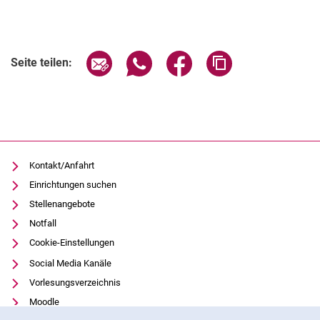
Verwandte Links
Seite über E-Mail teilen
Seite über WhatsApp teilen (exter
Seite über Facebook teile
Adresse der Seite
Seite teilen:
Kontakt/Anfahrt
Einrichtungen suchen
Stellenangebote
Notfall
Cookie-Einstellungen
Social Media Kanäle
Vorlesungsverzeichnis
Moodle
Cookie-Hinweis