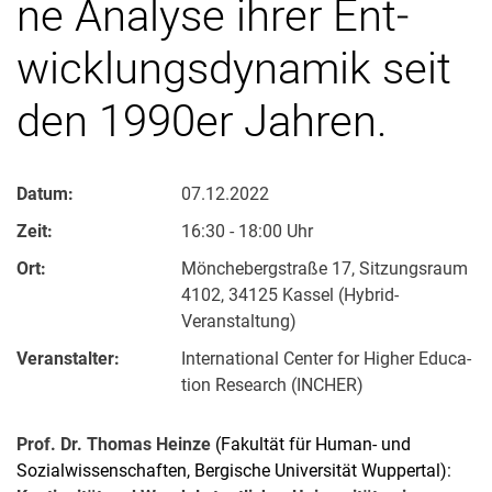
ne Ana­ly­se ih­rer Ent­
wick­lungs­dy­na­mik seit
den 1990er Jah­ren.
Datum:
07.12.2022
Zeit:
16:30 - 18:00 Uhr
Ort:
Mönchebergstraße 17, Sitzungsraum
4102, 34125 Kassel (Hybrid-
Veranstaltung)
Veranstalter:
In­ter­na­tio­nal Cen­ter for Hig­her Edu­ca­
ti­on Re­se­arch (INCHER)
Prof. Dr. Thomas Heinze
(Fakultät für Human- und
Sozialwissenschaften, Bergische Universität Wuppertal):