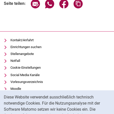
Seite über E-Mail teilen
Seite über WhatsApp teilen (exter
Seite über Facebook teile
Adresse der Seite
Seite teilen:
Kontakt/Anfahrt
Einrichtungen suchen
Stellenangebote
Notfall
Cookie-Einstellungen
Social Media Kanäle
Vorlesungsverzeichnis
Moodle
Cookie-Hinweis
Panopto
Diese Website verwendet ausschließlich technisch
Universitätsbibliothek
notwendige Cookies. Für die Nutzungsanalyse mit der
Software Matomo setzen wir keine Cookies ein. Die
Datenschutz