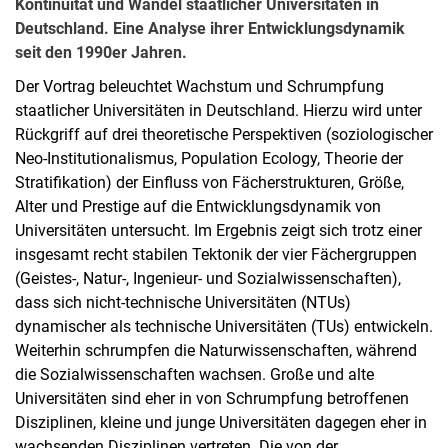
Kon­ti­nui­tät und Wan­del staat­li­cher Uni­ver­si­tä­ten in
Deutsch­land. Ei­ne Ana­ly­se ih­rer Ent­wick­lungs­dy­na­mik
seit den 1990er Jah­ren.
Der Vortrag beleuchtet Wachstum und Schrumpfung
staatlicher Universitäten in Deutschland. Hierzu wird unter
Rückgriff auf drei theoretische Perspektiven (soziologischer
Neo-Institutionalismus, Population Ecology, Theorie der
Stratifikation) der Einfluss von Fächerstrukturen, Größe,
Alter und Prestige auf die Entwicklungsdynamik von
Universitäten untersucht. Im Ergebnis zeigt sich trotz einer
insgesamt recht stabilen Tektonik der vier Fächergruppen
(Geistes-, Natur-, Ingenieur- und Sozialwissenschaften),
dass sich nicht-technische Universitäten (NTUs)
dynamischer als technische Universitäten (TUs) entwickeln.
Weiterhin schrumpfen die Naturwissenschaften, während
die Sozialwissenschaften wachsen. Große und alte
Universitäten sind eher in von Schrumpfung betroffenen
Disziplinen, kleine und junge Universitäten dagegen eher in
wachsenden Disziplinen vertreten. Die von der