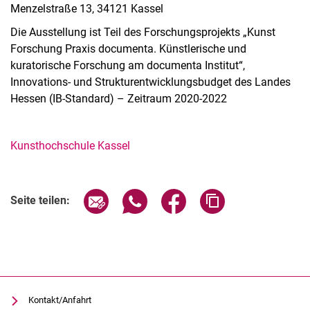
Menzelstraße 13, 34121 Kassel
Die Ausstellung ist Teil des Forschungsprojekts „Kunst
Forschung Praxis documenta. Künstlerische und
kuratorische Forschung am documenta Institut“,
Innovations- und Strukturentwicklungsbudget des Landes
Hessen (IB-Standard) – Zeitraum 2020-2022
Kunsthochschule Kassel
Verwandte Links
Seite über E-Mail teilen
Seite über WhatsApp teilen (exter
Seite über Facebook teile
Adresse der Seite
Seite teilen:
Kontakt/Anfahrt