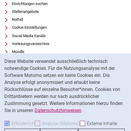
Einrichtungen suchen
Stellenangebote
Notfall
Cookie-Einstellungen
Social Media Kanäle
Vorlesungsverzeichnis
Moodle
Cookie-Hinweis
Panopto
Diese Website verwendet ausschließlich technisch
Universitätsbibliothek
notwendige Cookies. Für die Nutzungsanalyse mit der
Software Matomo setzen wir keine Cookies ein. Die
Datenschutz
Analyse erfolgt anonymisiert und erlaubt keine
Barrierefreiheit
Rückschlüsse auf einzelne Besucher*innen. Cookies von
Transparenter KI-Einsatz
Drittanbietern werden nur nach ausdrücklicher
Impressum
Zustimmung gesetzt. Weitere Informationen hierzu finden
Sie in unseren
Datenschutzhinweisen
.
Na
Erforderlich
Erforderliche Cookies akzeptieren
Analyse (Matomo)
Analyse-Cookies akzepti
Externe Inhalte
: Exte