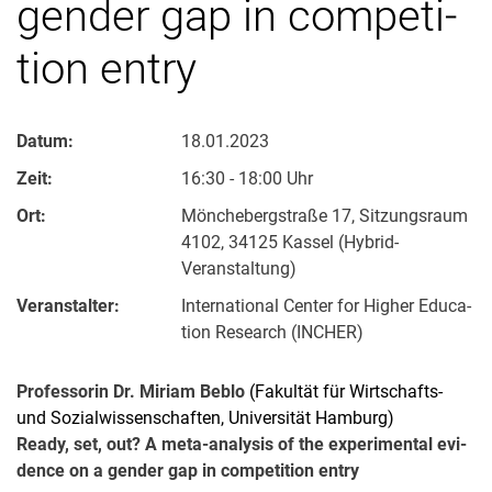
gen­der gap in com­pe­ti­
ti­on ent­ry
Datum:
18.01.2023
Zeit:
16:30 - 18:00 Uhr
Ort:
Mönchebergstraße 17, Sitzungsraum
4102, 34125 Kassel (Hybrid-
Veranstaltung)
Veranstalter:
In­ter­na­tio­nal Cen­ter for Hig­her Edu­ca­
ti­on Re­se­arch (INCHER)
Professorin Dr. Miriam Beblo
(Fakultät für Wirtschafts-
und Sozialwissenschaften, Universität Hamburg)
Re­a­dy, set, out? A me­ta-ana­ly­sis of the ex­pe­ri­men­tal evi­
dence on a gen­der gap in com­pe­ti­ti­on ent­ry