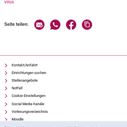
virus
Verwandte Links
Seite über E-Mail teilen
Seite über WhatsApp teilen (exter
Seite über Facebook teile
Adresse der Seite
Seite teilen:
Kontakt/Anfahrt
Einrichtungen suchen
Stellenangebote
Notfall
Cookie-Einstellungen
Social Media Kanäle
Vorlesungsverzeichnis
Moodle
Cookie-Hinweis
Panopto