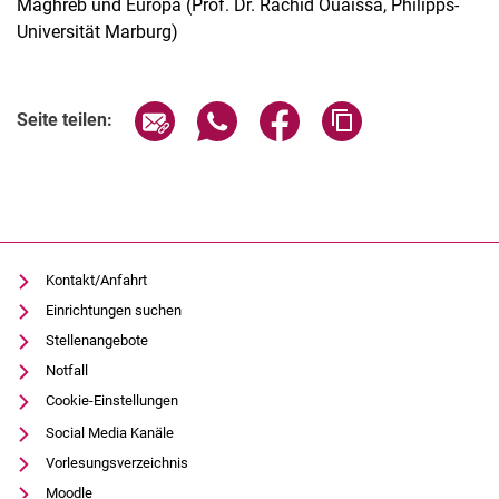
Maghreb und Europa (Prof. Dr. Rachid Ouaissa, Philipps-
Universität Marburg)
Verwandte Links
Seite über E-Mail teilen
Seite über WhatsApp teilen (exter
Seite über Facebook teile
Adresse der Seite
Seite teilen:
Kontakt/Anfahrt
Einrichtungen suchen
Stellenangebote
Notfall
Cookie-Einstellungen
Social Media Kanäle
Vorlesungsverzeichnis
Moodle